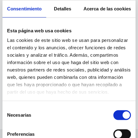
Páginas
Consentimiento
Detalles
Acerca de las cookies
Aceites
Barritas Energéticas
Esta página web usa cookies
CONTACTO
Las cookies de este sitio web se usan para personalizar
Documentos Legales
el contenido y los anuncios, ofrecer funciones de redes
Ecoplon
sociales y analizar el tráfico. Además, compartimos
Home
información sobre el uso que haga del sitio web con
Jamón Ibérico
nuestros partners de redes sociales, publicidad y análisis
PROCEDIMIENTO
web, quienes pueden combinarla con otra información
que les haya proporcionado o que hayan recopilado a
Productos
partir del uso que haya hecho de sus servicios.
Salsas Canarias
Sitemap
Selección
Vino
Necesarias
de
consentimiento
Preferencias